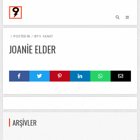
/
POSTED IN
/
BY
9. SANAT
JOANIE ELDER
ARŞIVLER